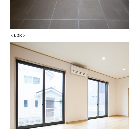
＜LDK＞