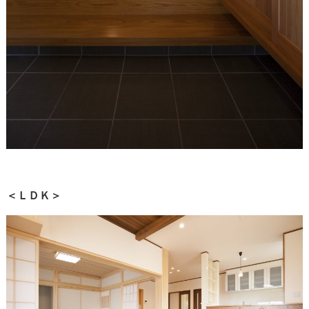
＜ＬＤＫ＞