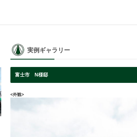
実例ギャラリー
富士市 N様邸
<外観>