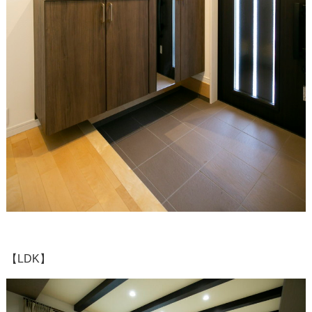
【LDK】