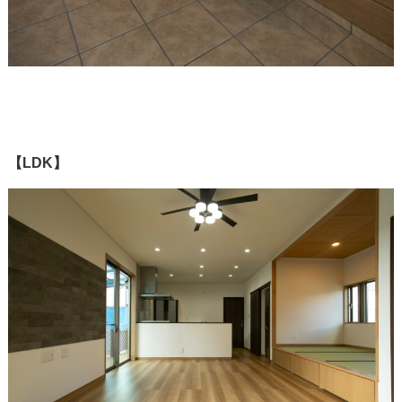
【LDK】