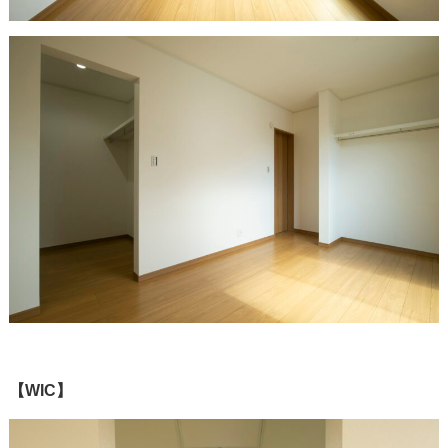
【WIC】