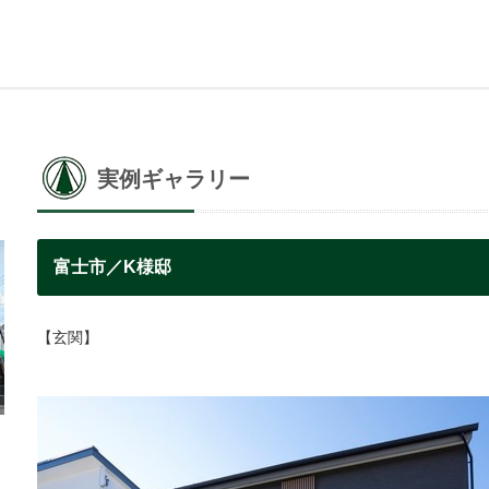
実例ギャラリー
富士市／K様邸
【玄関】