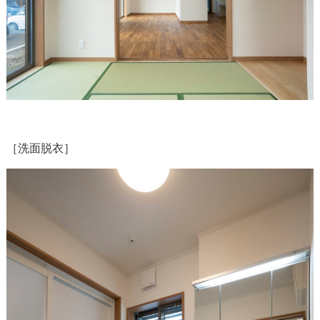
［洗面脱衣］