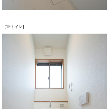
［1Fトイレ］