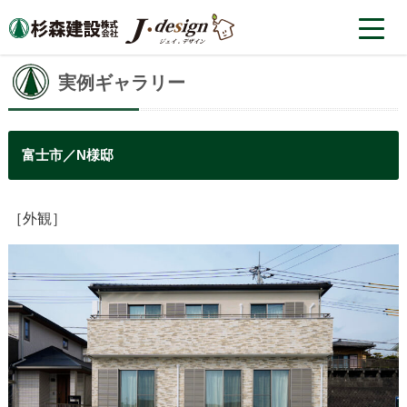
実例ギャラリー
富士市／N様邸
［外観］