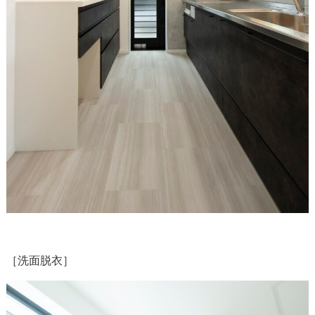
［洗面脱衣］