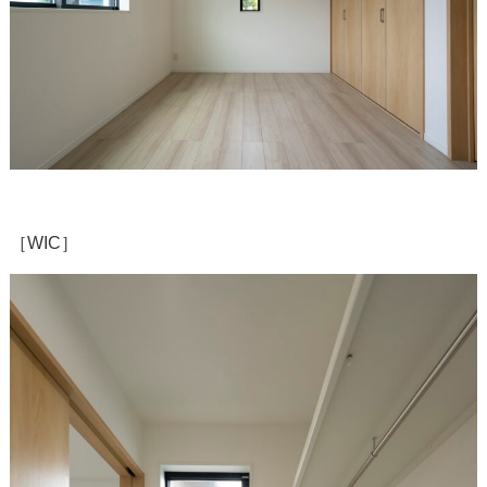
［WIC］