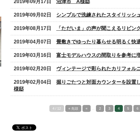
2019年09月17日
沼津市 A様邸
2019年09月02日
シンプルで洗練されたスタイリッシ
2019年08月17日
「ただいま」の声が聞こえるリビン
2019年04月07日
畳敷きでゆったり暮らせる明るく快
2019年03月16日
富士モデルハウスの間取りを参考に
2019年02月20日
ヴィンテージで彩られたカリフォル
2019年02月04日
掘りごたつと対面カウンターを設置
様邸
4 / 12
« 先頭
«
...
2
3
4
5
6