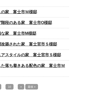
ュの家 富士市Ｍ様邸
グ階段のある家 富士市O様邸
適な家 富士市M様邸
増改築された家 富士宮市Ｓ様邸
ニアスタイルの家 富士宮市Ｓ様邸
した落ち着きある配色の家 富士市Ｍ
...
10
...
»
最後 »